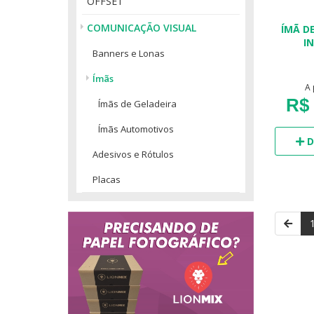
OFFSET
COMUNICAÇÃO VISUAL
ÍMÃ D
I
Banners e Lonas
Ímãs
A 
R$ 
Ímãs de Geladeira
Ímãs Automotivos
D
Adesivos e Rótulos
Placas