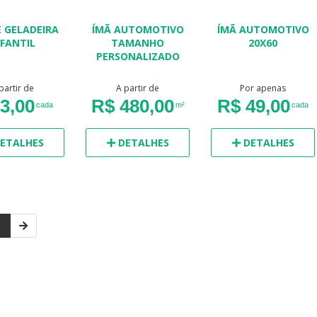
E GELADEIRA
ÍMÃ AUTOMOTIVO
ÍMÃ AUTOMOTIVO
NFANTIL
TAMANHO
20X60
PERSONALIZADO
partir de
A partir de
Por apenas
3,00
R$ 480,00
R$ 49,00
cada
m²
cada
ETALHES
DETALHES
DETALHES
1