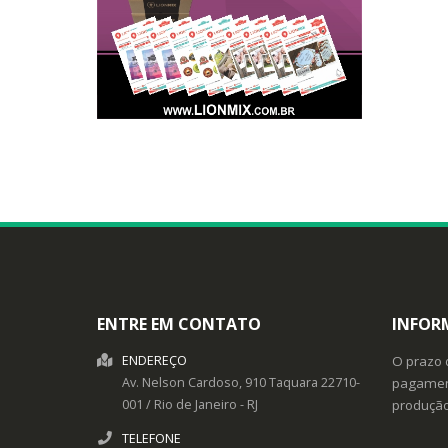
ENTRE EM CONTATO
INFOR
ENDEREÇO
O prazo 
Av. Nelson Cardoso, 910
Taquara
22710-
pagament
001
/
Rio de Janeiro
- RJ
produçã
TELEFONE