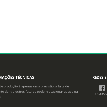
MAÇÕES TÉCNICAS
REDES S
de produção é apenas uma previsão, a falta de
o dentre outros fatores podem ocasionar atraso na
FACEBO
o