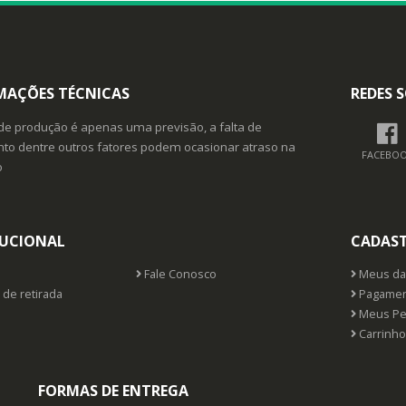
MAÇÕES TÉCNICAS
REDES S
de produção é apenas uma previsão, a falta de
o dentre outros fatores podem ocasionar atraso na
FACEBO
o
TUCIONAL
CADAS
Fale Conosco
Meus da
 de retirada
Pagamen
Meus Pe
Carrinho
FORMAS DE ENTREGA