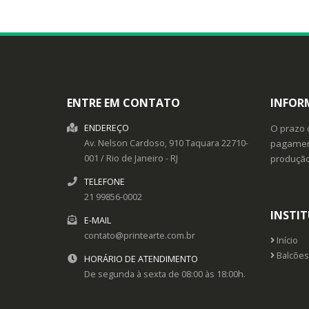
ENTRE EM CONTATO
INFOR
ENDEREÇO
O prazo 
Av. Nelson Cardoso, 910
Taquara
22710-
pagament
001
/
Rio de Janeiro
- RJ
produçã
TELEFONE
21 99856-0002
INSTI
E-MAIL
contato@printearte.com.br
Início
Balcões
HORÁRIO DE ATENDIMENTO
De segunda à sexta de 08:00 às 18:00h.