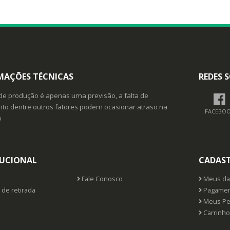
MAÇÕES TÉCNICAS
REDES S
de produção é apenas uma previsão, a falta de
o dentre outros fatores podem ocasionar atraso na
FACEBO
o
TUCIONAL
CADAS
Fale Conosco
Meus da
 de retirada
Pagamen
Meus Pe
Carrinho